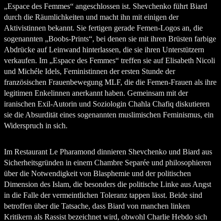
„Espace des Femmes“ angeschlossen ist. Shevchenko führt Biard
durch die Räumlichkeiten und macht ihn mit einigen der
Aktivistinnen bekannt. Sie fertigen gerade Femen-Logos an, die
sogenannten „Boobs-Prints“, bei denen sie mit ihren Brüsten farbige
Abdrücke auf Leinwand hinterlassen, die sie ihren Unterstützern
verkaufen. Im „Espace des Femmes“ treffen sie auf Elisabeth Nicoli
und Michéle Idels, Feministinnen der ersten Stunde der
französischen Frauenbewegung MLF, die die Femen-Frauen als ihre
legitimen Enkelinnen anerkannt haben. Gemeinsam mit der
iranischen Exil-Autorin und Soziologin Chahla Chafiq diskutieren
sie die Absurdität eines sogenannten muslimischen Feminismus, ein
Widerspruch in sich.
Im Restaurant Le Pharamond dinnieren Shevchenko und Biard aus
Sicherheitsgründen in einem Chambre Separée und philosophieren
über die Notwendigkeit von Blasphemie und der politischen
Dimension des Islam, die besonders die politische Linke aus Angst
in die Falle der vermeintlichen Toleranz tappen lässt. Beide sind
betroffen über die Tatsache, dass Biard von manchen linken
Kritikern als Rassist bezeichnet wird, obwohl Charlie Hebdo sich