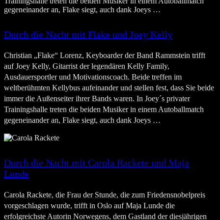
Durch die Nacht mit Flake und Joey Kelly
Christian „Flake“ Lorenz, Keyboarder der Band Rammstein trifft
auf Joey Kelly, Gitarrist der legendären Kelly Family,
Ausdauersportler und Motivationscoach. Beide treffen im
weltberühmten Kellybus aufeinander und stellen fest, dass Sie beide
immer die Außenseiter ihrer Bands waren. In Joey´s privater
Trainingshalle treten die beiden Musiker in einem Autoballmatch
gegeneinander an, Flake siegt, auch dank Joeys …
Durch die Nacht mit Carola Rackete und Maja
Lunde
Carola Rackete, die Frau der Stunde, die zum Friedensnobelpreis
vorgeschlagen wurde, trifft in Oslo auf Maja Lunde die
erfolgreichste Autorin Norwegens, dem Gastland der diesjährigen